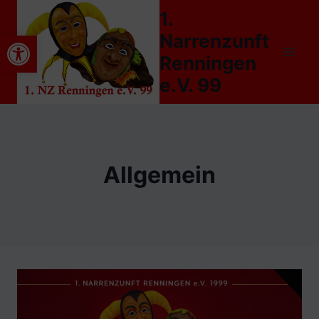
Zum
1.
Inhalt
Werkzeugleiste öffnen
Narrenzunft
springen
Renningen
e.V. 99
Allgemein