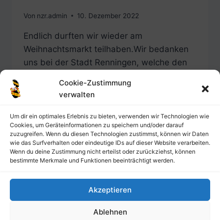
Von
nzr.admin
10. Dezember 2022
Endlich durften wir wieder am
Weihnachtsmarkt teilhaben.Wir bedanken
uns bei der Stadt Renningen, welche den
Weihnachtsmarkt 2022 auf dem Kirchplatz
Cookie-Zustimmung
ausgerichtet hat. Natürlich bedanken wir
verwalten
uns auch bei allen Helfern, Freunden und
Bekannten für ein tolles und erfolgreiches
Um dir ein optimales Erlebnis zu bieten, verwenden wir Technologien wie
Cookies, um Geräteinformationen zu speichern und/oder darauf
Weihnachtsmarktwochenende!​ Zurück
zuzugreifen. Wenn du diesen Technologien zustimmst, können wir Daten
Weiter
wie das Surfverhalten oder eindeutige IDs auf dieser Website verarbeiten.
Wenn du deine Zustimmung nicht erteilst oder zurückziehst, können
bestimmte Merkmale und Funktionen beeinträchtigt werden.
WEIHNACHTSMARKT
WEITERLESEN
2022
Akzeptieren
Ablehnen