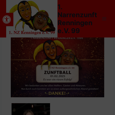
1.
Werkzeugleiste öffnen
Narrenzunft
Renningen
e.V. 99